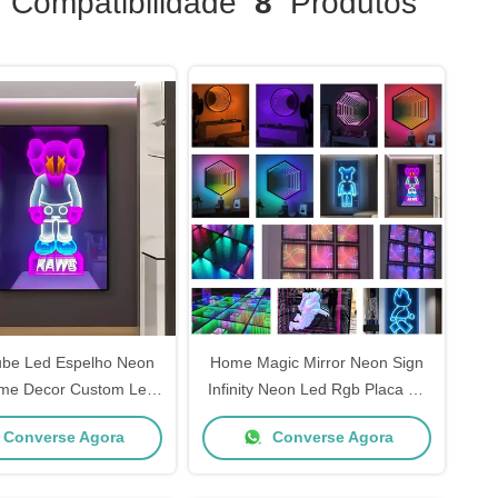
Compatibilidade
8
Produtos
be Led Espelho Neon
Home Magic Mirror Neon Sign
me Decor Custom Led
Infinity Neon Led Rgb Placa de
eon Lights 220V
sinalização 3D Neon Glass Sign
Converse Agora
Converse Agora