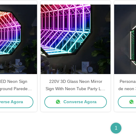
ED Neon Sign
220V 3D Glass Neon Mirror
Personal
ground Parede
Sign With Neon Tube Party Led
de neon
finity LED Luz de
Neon Strip Multicolor
Rgb 
erse Agora
Converse Agora
pelho
1