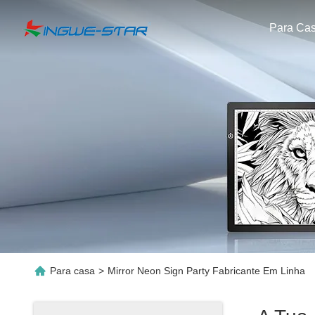
Para Ca
Para casa
>
Mirror Neon Sign Party Fabricante Em Linha