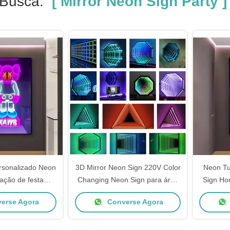
 Busca.
[ Mirror Neon Sign Party ]
rsonalizado Neon
3D Mirror Neon Sign 220V Color
Neon Tu
ação de festa
Changing Neon Sign para área
Sign Ho
 RGB Led Neon
de entretenimento
N
erse Agora
Converse Agora