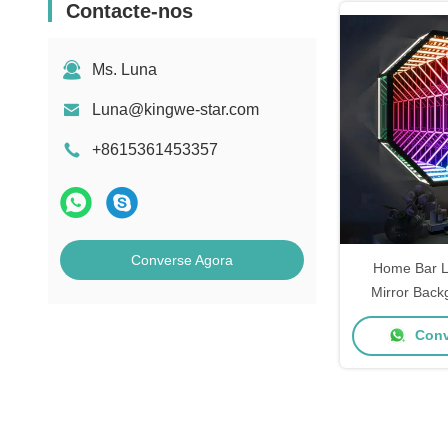
Contacte-nos
Ms. Luna
Luna@kingwe-star.com
+8615361453357
Converse Agora
Home Bar L
Mirror Back
Decorativa In
Conv
Es