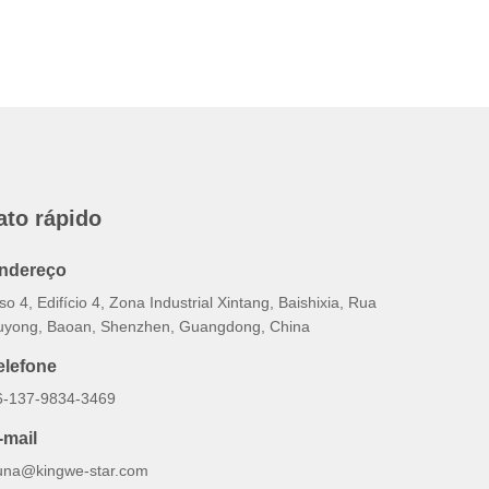
ato rápido
ndereço
so 4, Edifício 4, Zona Industrial Xintang, Baishixia, Rua
uyong, Baoan, Shenzhen, Guangdong, China
elefone
6-137-9834-3469
-mail
una@kingwe-star.com