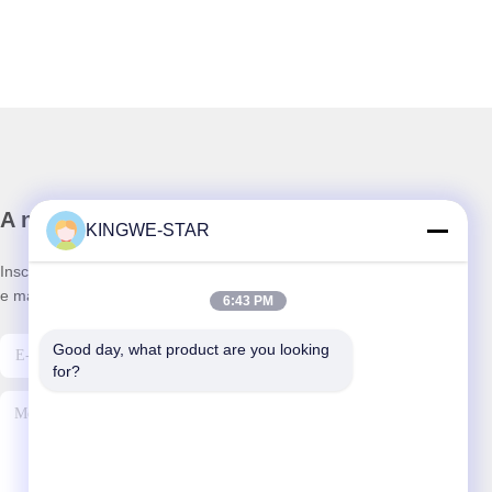
A nossa newsletter
KINGWE-STAR
Inscreva-se no nosso boletim informativo para obter descontos
e mais.
6:43 PM
Good day, what product are you looking 
for?