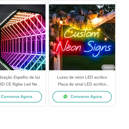
Vídeo
ização Espelho de luz
Luzes de néon LED acrílico
 3D CE Rgbw Led Neon
Placa de sinal LED acrílico
Strip 50000 horas
Fábrica profissional
Converse Agora
Converse Agora
Personalização Luzes de néon