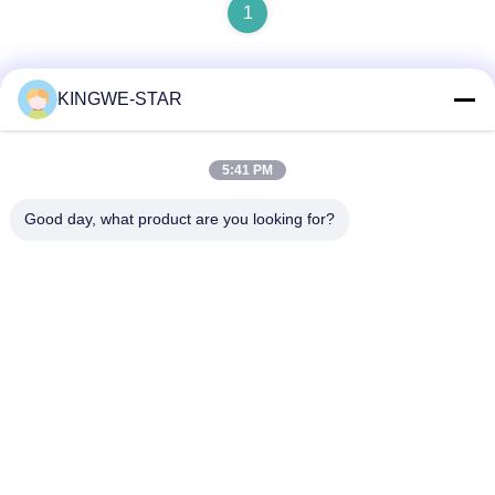
1
KINGWE-STAR
Contato rápido
5:41 PM
Endereço
Good day, what product are you looking for?
Piso 4, Edifício 4, Zona Industrial Xintang, Baishixia, Rua
Fuyong, Baoan, Shenzhen, Guangdong, China
Telefone
86-137-9834-3469
E-mail
Luna@kingwe-star.com