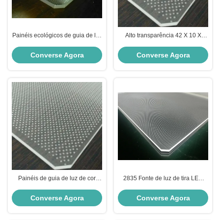
Painéis ecológicos de guia de luz
Alto transparência 42 X 10 X
12V 24V Lgp folha acrílica
30cm LED Sheet Panel Eco
transparente
Friendly Lgp Panel
Converse Agora
Converse Agora
Painéis de guia de luz de cor
2835 Fonte de luz de tira LED
personalizados RoHS CE Caixas
Painel acrílico com LED com
de luz publicitárias
certificado CE RoHS
Converse Agora
Converse Agora