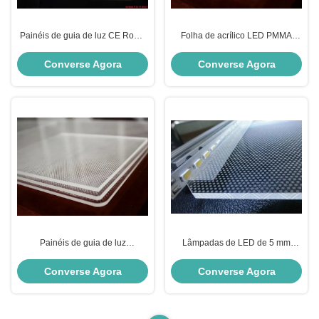
Painéis de guia de luz CE RoHS
Folha de acrílico LED PMMA
Placa de guia de luz LED
Painel de luz de fundo Luz guia
personalizada
Painel de placa
Converse Agora
Converse Agora
Painéis de guia de luz
Lâmpadas de LED de 5 mm
transparente Lgp Painel de luz
transparentes de acrílico
acrílico 5Mm PMMA
Converse Agora
Converse Agora