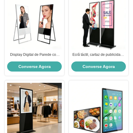
Display Digital de Parede com
Ecrã táctil, cartaz de publicidade
2500 cd de Brilho e
e sinalização digital LCD
Gerenciamento Remoto de
Converse Agora
Converse Agora
Conteúdo para Exibição
Publicitária