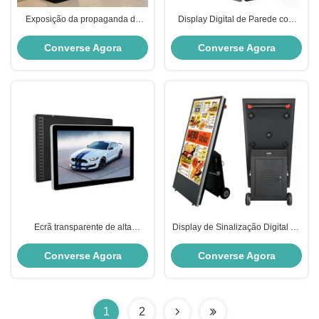
Exposição da propaganda do
Display Digital de Parede com
Signage de Digitas posição
2500 cd de Brilho e
interna do assoalho de 43
Gerenciamento Remoto de
Converse Agora
Converse Agora
polegadas
Conteúdo para Exibição
Publicitária
Ecrã transparente de alta
Display de Sinalização Digital de
luminosidade de sinalização
Alta Luminosidade 2500cd IP65 à
digital de publicidade montado
Prova d'Água, Dobrável com
Converse Agora
Converse Agora
na parede ou suspenso
Rodas e Quiosque Interativo
1
2