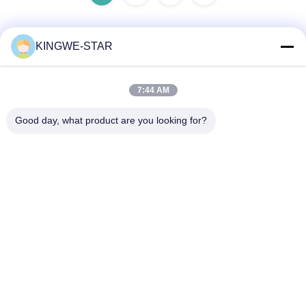
KINGWE-STAR
Contato rápido
7:44 AM
Endereço
Good day, what product are you looking for?
Piso 4, Edifício 4, Zona Industrial Xintang, Baishixia, Rua
Fuyong, Baoan, Shenzhen, Guangdong, China
Telefone
86-137-9834-3469
E-mail
Luna@kingwe-star.com
Política de Privacidade
|
Mapa do Site
| China bom Qualidade